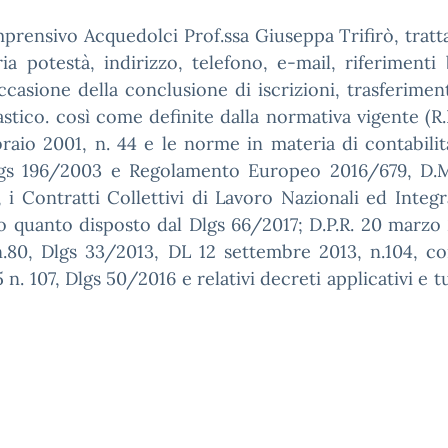
mprensivo Acquedolci Prof.ssa Giuseppa Trifirò, tratta
a potestà, indirizzo, telefono, e-mail, riferimenti
casione della conclusione di iscrizioni, trasferimenti
olastico. così come definite dalla normativa vigente (R.
raio 2001, n. 44 e le norme in materia di contabili
Dlgs 196/2003 e Regolamento Europeo 2016/679, D.M
i Contratti Collettivi di Lavoro Nazionali ed Integrat
vo quanto disposto dal Dlgs 66/2017; D.P.R. 20 marzo 2
.80, Dlgs 33/2013, DL 12 settembre 2013, n.104, con
n. 107, Dlgs 50/2016 e relativi decreti applicativi e t